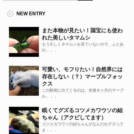
NEW ENTRY
また本物が見たい！国宝にも使わ
れた美しいタマムシ
もう久しくタマムシを見ていないので、ふとあ
の．．．
可愛い、モフりたい！自然界には
存在しない（？）マーブルフォッ
クス
この動画に出てくるのは、生後８ヶ月のマーブ
ル．．．
眠くてグズるコツメカワウソの結
ちゃん（アクビしてます）
コツメカワウソの結ちゃんがなんだかグズって
ま．．．