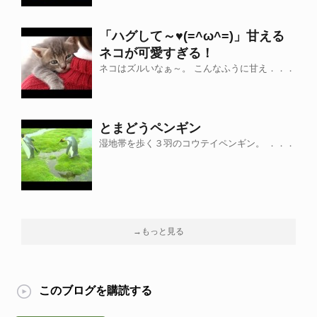
「ハグして～♥(=^ω^=)」甘える
ネコが可愛すぎる！
ネコはズルいなぁ～。 こんなふうに甘え．．．
とまどうペンギン
湿地帯を歩く３羽のコウテイペンギン。 ．．．
→もっと見る
このブログを購読する