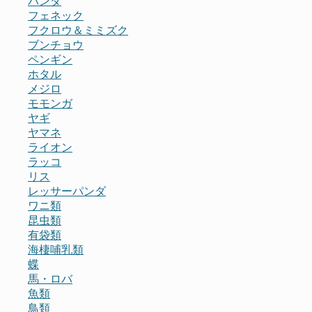
パンダ
フェネック
フクロウ＆ミミズク
ブンチョウ
ペンギン
ホタル
メジロ
モモンガ
ヤギ
ヤマネ
ライオン
ラッコ
リス
レッサーパンダ
ワニ類
昆虫類
有袋類
海棲哺乳類
蝶
馬・ロバ
魚類
鳥類