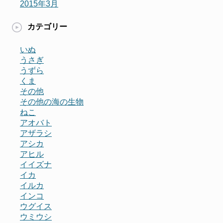
2015年3月
カテゴリー
いぬ
うさぎ
うずら
くま
その他
その他の海の生物
ねこ
アオバト
アザラシ
アシカ
アヒル
イイズナ
イカ
イルカ
インコ
ウグイス
ウミウシ