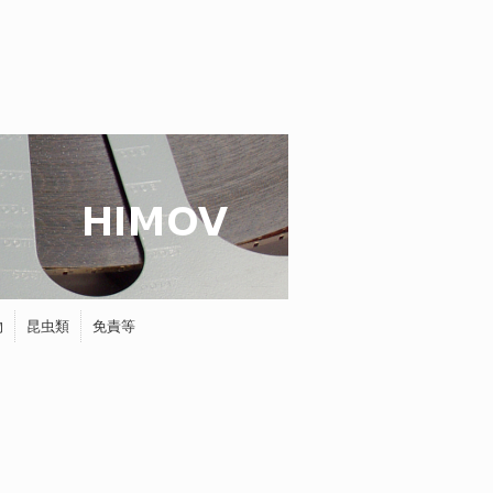
物
昆虫類
免責等
蝶
タマムシ
ホタル