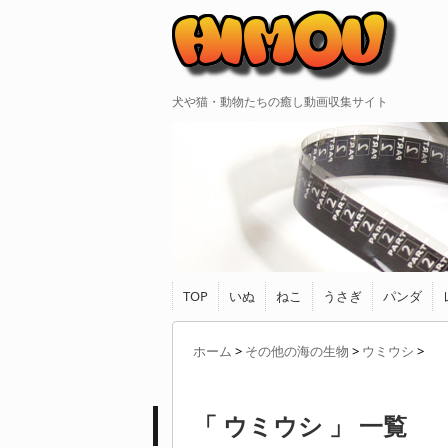
犬や猫・動物たちの癒し動画収集サイト
TOP
いぬ
ねこ
うさぎ
パンダ
ホーム
>
その他の海の生物
>
ウミウシ
>
「 ウミウシ 」 一覧