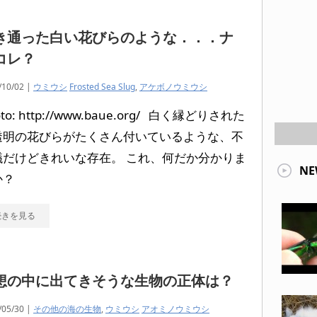
き通った白い花びらのような．．．ナ
コレ？
/10/02 |
ウミウシ
Frosted Sea Slug
,
アケボノウミウシ
oto: http://www.baue.org/ 白く縁どりされた
透明の花びらがたくさん付いているような、不
議だけどきれいな存在。 これ、何だか分かりま
NE
か？
続きを見る
想の中に出てきそうな生物の正体は？
/05/30 |
その他の海の生物
,
ウミウシ
アオミノウミウシ