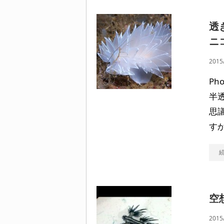
透
ニ
2015
Ph
半
思
す
空
2015