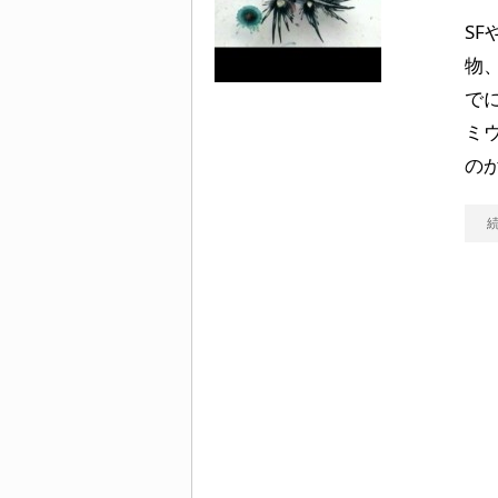
S
物
で
ミ
の