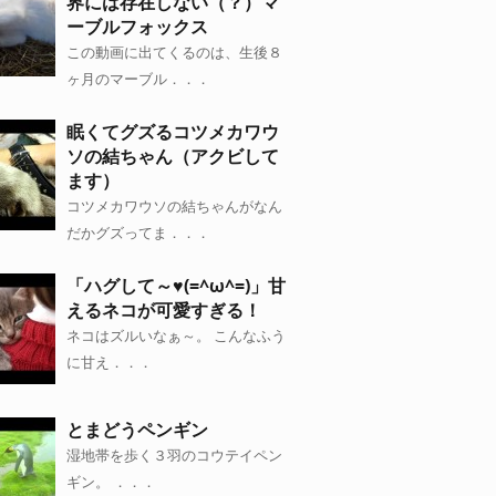
界には存在しない（？）マ
ーブルフォックス
この動画に出てくるのは、生後８
ヶ月のマーブル．．．
眠くてグズるコツメカワウ
ソの結ちゃん（アクビして
ます）
コツメカワウソの結ちゃんがなん
だかグズってま．．．
「ハグして～♥(=^ω^=)」甘
えるネコが可愛すぎる！
ネコはズルいなぁ～。 こんなふう
に甘え．．．
とまどうペンギン
湿地帯を歩く３羽のコウテイペン
ギン。 ．．．