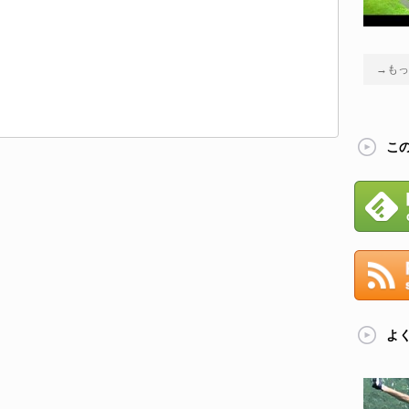
→もっ
こ
よ