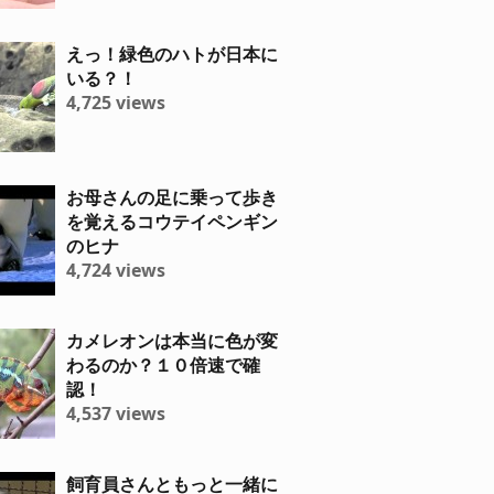
えっ！緑色のハトが日本に
いる？！
4,725 views
お母さんの足に乗って歩き
を覚えるコウテイペンギン
のヒナ
4,724 views
カメレオンは本当に色が変
わるのか？１０倍速で確
認！
4,537 views
飼育員さんともっと一緒に