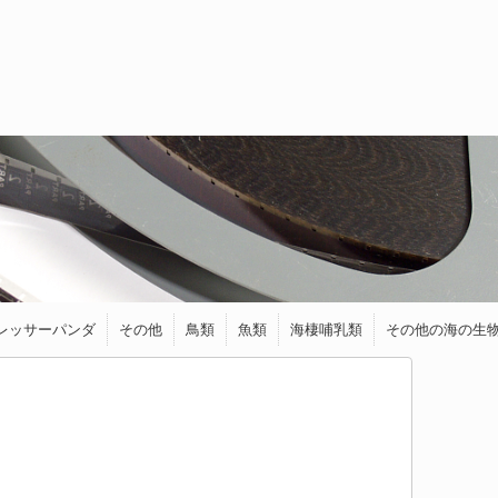
レッサーパンダ
その他
鳥類
魚類
海棲哺乳類
その他の海の生
トラ
ライオン
ジャガー
チーター
オセロット
ゾウ
くま
キツネ
フェネック
馬・ロバ
シカ
ヤギ
カワウソ
イイズナ
クアッカワラビー
リス
モモンガ
ハリネズミ
ヤマネ
ねずみ・モルモット
ワニ類
カメレオン
カモノハシ
アオバト
アヒル
インコ
ウグイス
うずら
キーウィ
ケツァール
ハチドリ
フクロウ＆ミミ
ブンチョウ
ペンギン
メジロ
ダツ
トランスルーセ
アザラシ
アシカ
イルカ
シャチ
ラッコ
イカ
ウミウシ
エビ
カニ
タコ
等
ズク
ントグラスキャ
ットフィッシュ