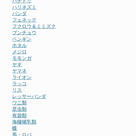
ハチドリ
ハリネズミ
パンダ
フェネック
フクロウ＆ミミズク
ブンチョウ
ペンギン
ホタル
メジロ
モモンガ
ヤギ
ヤマネ
ライオン
ラッコ
リス
レッサーパンダ
ワニ類
昆虫類
有袋類
海棲哺乳類
蝶
馬・ロバ