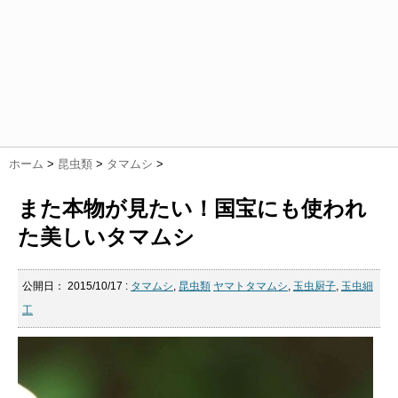
ホーム
>
昆虫類
>
タマムシ
>
また本物が見たい！国宝にも使われ
た美しいタマムシ
公開日：
2015/10/17
:
タマムシ
,
昆虫類
ヤマトタマムシ
,
玉虫厨子
,
玉虫細
工