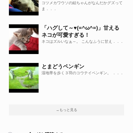
コツメカワウソの結ちゃんがなんだかグズって
ま．．．
「ハグして～♥(=^ω^=)」甘える
ネコが可愛すぎる！
ネコはズルいなぁ～。 こんなふうに甘え．．．
とまどうペンギン
湿地帯を歩く３羽のコウテイペンギン。 ．．．
→もっと見る