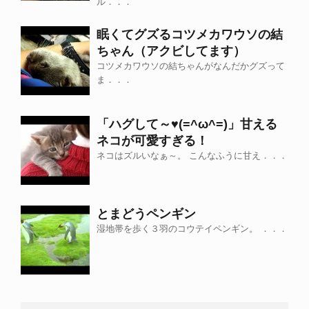
ル．．．
眠くてグズるコツメカワウソの結
ちゃん（アクビしてます）
コツメカワウソの結ちゃんがなんだかグズって
ま．．．
「ハグして～♥(=^ω^=)」甘える
ネコが可愛すぎる！
ネコはズルいなぁ～。 こんなふうに甘え．．．
とまどうペンギン
湿地帯を歩く３羽のコウテイペンギン。 ．．．