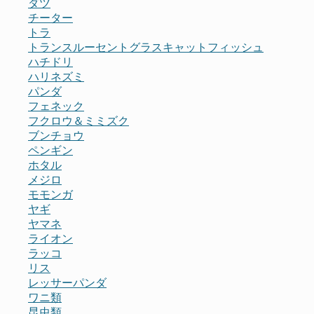
ダツ
チーター
トラ
トランスルーセントグラスキャットフィッシュ
ハチドリ
ハリネズミ
パンダ
フェネック
フクロウ＆ミミズク
ブンチョウ
ペンギン
ホタル
メジロ
モモンガ
ヤギ
ヤマネ
ライオン
ラッコ
リス
レッサーパンダ
ワニ類
昆虫類