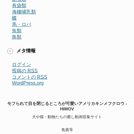
有袋類
海棲哺乳類
蝶
馬・ロバ
魚類
鳥類
メタ情報
ログイン
投稿の
RSS
コメントの
RSS
WordPress.org
モフられて目を閉じるところが可愛いアメリカキンメフクロウ -
HIMOV
犬や猫・動物たちの癒し動画収集サイト
免責等