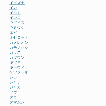
イイズナ
イカ
イルカ
インコ
ウグイス
ウミウシ
エビ
オセロット
カメレオン
カモノハシ
カラス
カワウソ
キツネ
キーウィ
ケツァール
シカ
シャチ
ジャガー
ゾウ
タコ
タマムシ