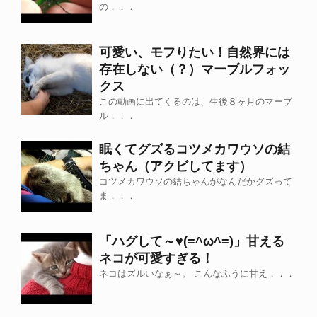
の．．．
可愛い、モフりたい！自然界には
存在しない（？）マーブルフォッ
クス
この動画に出てくるのは、生後８ヶ月のマーブ
ル．．．
眠くてグズるコツメカワウソの結
ちゃん（アクビしてます）
コツメカワウソの結ちゃんがなんだかグズって
ま．．．
「ハグして～♥(=^ω^=)」甘える
ネコが可愛すぎる！
ネコはズルいなぁ～。 こんなふうに甘え．．．