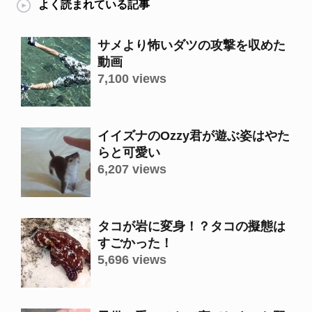
よく読まれている記事
サメより怖いダツの攻撃を収めた
動画
7,100 views
イイズナのOzzy君が遊ぶ姿はやた
らと可愛い
6,207 views
タコが岩に変身！？タコの擬態は
すごかった！
5,696 views