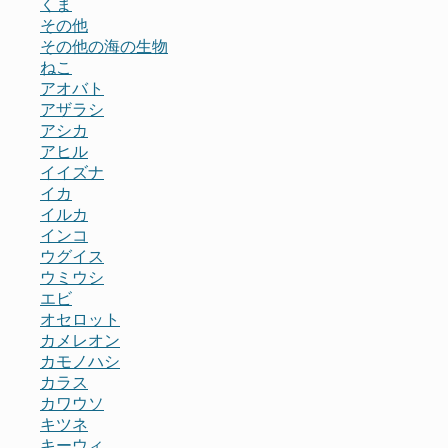
くま
その他
その他の海の生物
ねこ
アオバト
アザラシ
アシカ
アヒル
イイズナ
イカ
イルカ
インコ
ウグイス
ウミウシ
エビ
オセロット
カメレオン
カモノハシ
カラス
カワウソ
キツネ
キーウィ