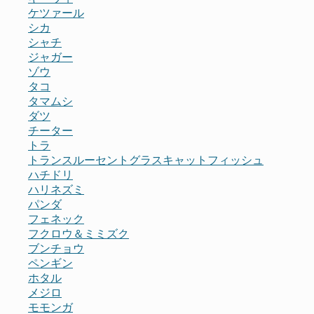
ケツァール
シカ
シャチ
ジャガー
ゾウ
タコ
タマムシ
ダツ
チーター
トラ
トランスルーセントグラスキャットフィッシュ
ハチドリ
ハリネズミ
パンダ
フェネック
フクロウ＆ミミズク
ブンチョウ
ペンギン
ホタル
メジロ
モモンガ