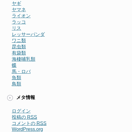
ヤギ
ヤマネ
ライオン
ラッコ
リス
レッサーパンダ
ワニ類
昆虫類
有袋類
海棲哺乳類
蝶
馬・ロバ
魚類
鳥類
メタ情報
ログイン
投稿の
RSS
コメントの
RSS
WordPress.org