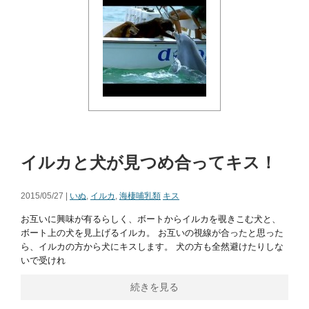
イルカと犬が見つめ合ってキス！
2015/05/27 |
いぬ
,
イルカ
,
海棲哺乳類
キス
お互いに興味が有るらしく、ボートからイルカを覗きこむ犬と、
ボート上の犬を見上げるイルカ。 お互いの視線が合ったと思った
ら、イルカの方から犬にキスします。 犬の方も全然避けたりしな
いで受けれ
続きを見る