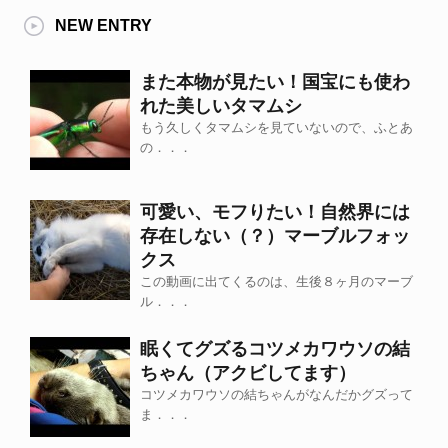
NEW ENTRY
また本物が見たい！国宝にも使わ
れた美しいタマムシ
もう久しくタマムシを見ていないので、ふとあ
の．．．
可愛い、モフりたい！自然界には
存在しない（？）マーブルフォッ
クス
この動画に出てくるのは、生後８ヶ月のマーブ
ル．．．
眠くてグズるコツメカワウソの結
ちゃん（アクビしてます）
コツメカワウソの結ちゃんがなんだかグズって
ま．．．