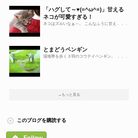
「ハグして～♥(=^ω^=)」甘える
ネコが可愛すぎる！
ネコはズルいなぁ～。 こんなふうに甘え．．．
とまどうペンギン
湿地帯を歩く３羽のコウテイペンギン。 ．．．
→もっと見る
このブログを購読する