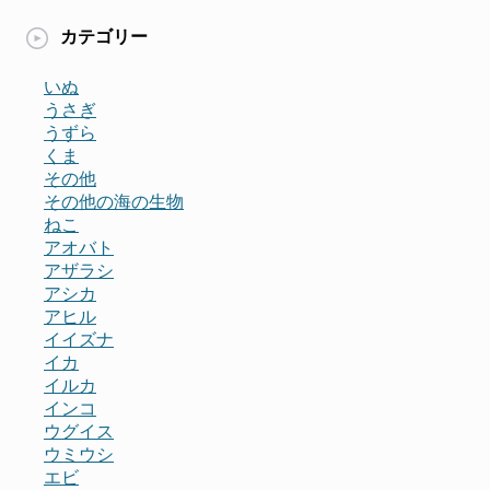
カテゴリー
いぬ
うさぎ
うずら
くま
その他
その他の海の生物
ねこ
アオバト
アザラシ
アシカ
アヒル
イイズナ
イカ
イルカ
インコ
ウグイス
ウミウシ
エビ