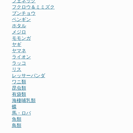
フェネック
フクロウ＆ミミズク
ブンチョウ
ペンギン
ホタル
メジロ
モモンガ
ヤギ
ヤマネ
ライオン
ラッコ
リス
レッサーパンダ
ワニ類
昆虫類
有袋類
海棲哺乳類
蝶
馬・ロバ
魚類
鳥類