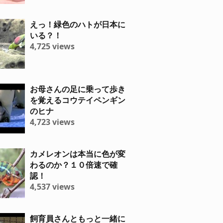
えっ！緑色のハトが日本に
いる？！
4,725 views
お母さんの足に乗って歩き
を覚えるコウテイペンギン
のヒナ
4,723 views
カメレオンは本当に色が変
わるのか？１０倍速で確
認！
4,537 views
飼育員さんともっと一緒に