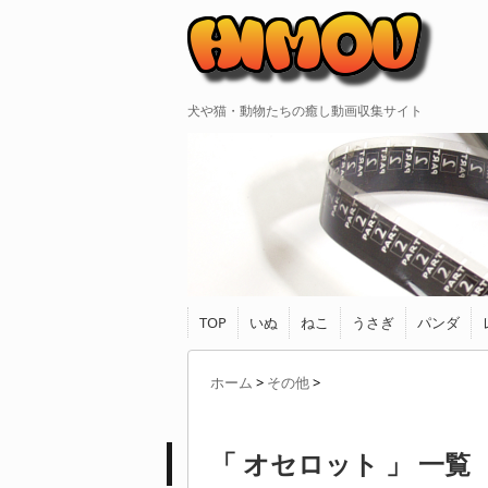
犬や猫・動物たちの癒し動画収集サイト
TOP
いぬ
ねこ
うさぎ
パンダ
ホーム
>
その他
>
「 オセロット 」 一覧