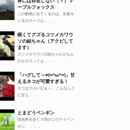
界には存在しない（？）マ
ーブルフォックス
この動画に出てくるのは、生後８
ヶ月のマーブル．．．
眠くてグズるコツメカワウ
ソの結ちゃん（アクビして
ます）
コツメカワウソの結ちゃんがなん
だかグズってま．．．
「ハグして～♥(=^ω^=)」甘
えるネコが可愛すぎる！
ネコはズルいなぁ～。 こんなふう
に甘え．．．
とまどうペンギン
湿地帯を歩く３羽のコウテイペン
ギン。 ．．．