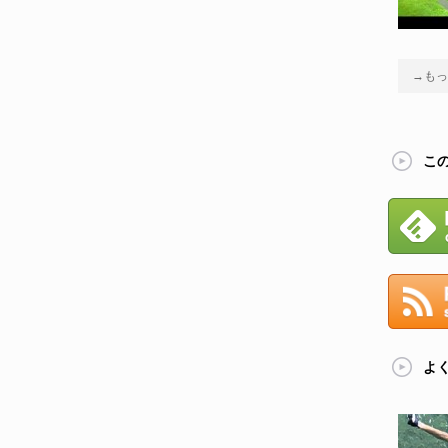
→もっ
こ
よ