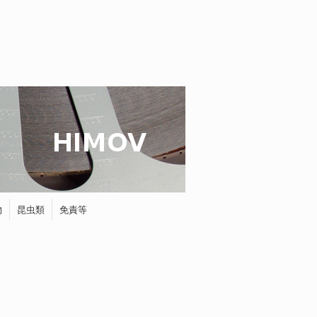
物
昆虫類
免責等
蝶
タマムシ
ホタル