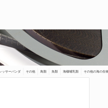
レッサーパンダ
その他
鳥類
魚類
海棲哺乳類
その他の海の生
トラ
ライオン
ジャガー
チーター
オセロット
ゾウ
くま
キツネ
フェネック
馬・ロバ
シカ
ヤギ
カワウソ
イイズナ
クアッカワラビー
リス
モモンガ
ハリネズミ
ヤマネ
ねずみ・モルモット
ワニ類
カメレオン
カモノハシ
アオバト
アヒル
インコ
ウグイス
うずら
キーウィ
ケツァール
ハチドリ
フクロウ＆ミミ
ブンチョウ
ペンギン
メジロ
ダツ
トランスルーセ
アザラシ
アシカ
イルカ
シャチ
ラッコ
イカ
ウミウシ
エビ
カニ
タコ
等
ズク
ントグラスキャ
ットフィッシュ