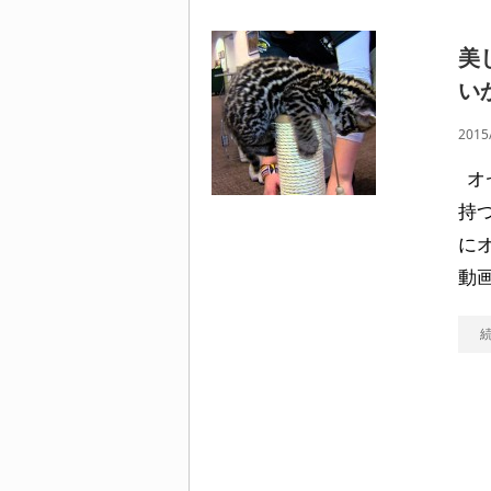
美
い
2015
オ
持
に
動