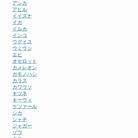
アシカ
アヒル
イイズナ
イカ
イルカ
インコ
ウグイス
ウミウシ
エビ
オセロット
カメレオン
カモノハシ
カラス
カワウソ
キツネ
キーウィ
ケツァール
シカ
シャチ
ジャガー
ゾウ