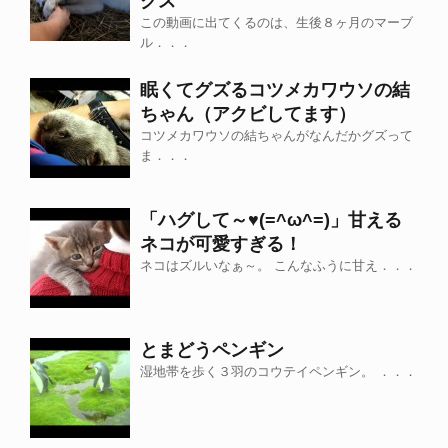
クス
この動画に出てくるのは、生後８ヶ月のマーブ
ル．．．
眠くてグズるコツメカワウソの結
ちゃん（アクビしてます）
コツメカワウソの結ちゃんがなんだかグズって
ま．．．
「ハグして～♥(=^ω^=)」甘える
ネコが可愛すぎる！
ネコはズルいなぁ～。 こんなふうに甘え．．．
とまどうペンギン
湿地帯を歩く３羽のコウテイペンギン。 ．．．