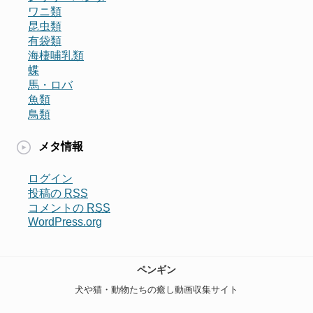
ワニ類
昆虫類
有袋類
海棲哺乳類
蝶
馬・ロバ
魚類
鳥類
メタ情報
ログイン
投稿の
RSS
コメントの
RSS
WordPress.org
ペンギン
犬や猫・動物たちの癒し動画収集サイト