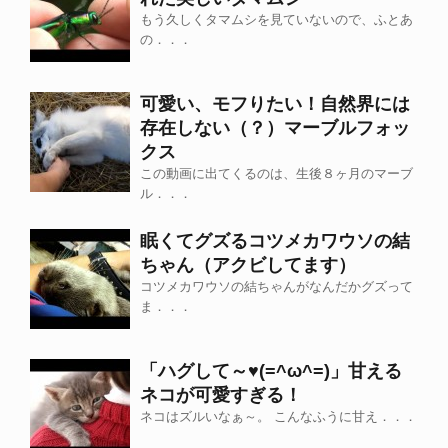
もう久しくタマムシを見ていないので、ふとあ
の．．．
可愛い、モフりたい！自然界には
存在しない（？）マーブルフォッ
クス
この動画に出てくるのは、生後８ヶ月のマーブ
ル．．．
眠くてグズるコツメカワウソの結
ちゃん（アクビしてます）
コツメカワウソの結ちゃんがなんだかグズって
ま．．．
「ハグして～♥(=^ω^=)」甘える
ネコが可愛すぎる！
ネコはズルいなぁ～。 こんなふうに甘え．．．