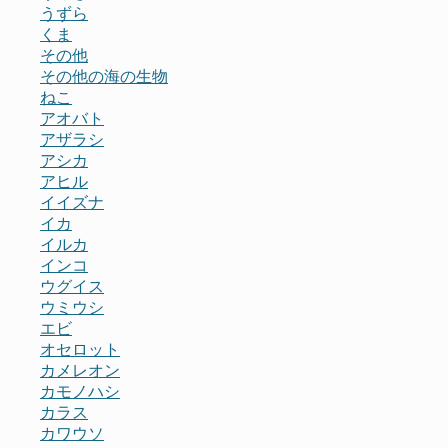
うずら
くま
その他
その他の海の生物
ねこ
アオバト
アザラシ
アシカ
アヒル
イイズナ
イカ
イルカ
インコ
ウグイス
ウミウシ
エビ
オセロット
カメレオン
カモノハシ
カラス
カワウソ