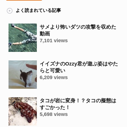
よく読まれている記事
サメより怖いダツの攻撃を収めた
動画
7,101 views
イイズナのOzzy君が遊ぶ姿はやた
らと可愛い
6,209 views
タコが岩に変身！？タコの擬態は
すごかった！
5,698 views