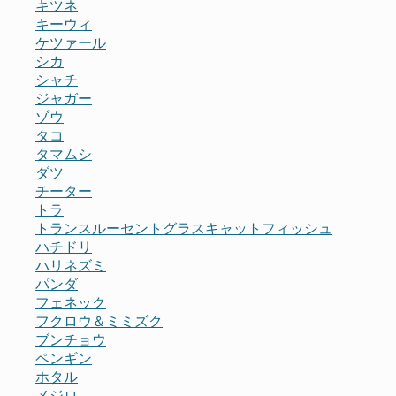
キツネ
キーウィ
ケツァール
シカ
シャチ
ジャガー
ゾウ
タコ
タマムシ
ダツ
チーター
トラ
トランスルーセントグラスキャットフィッシュ
ハチドリ
ハリネズミ
パンダ
フェネック
フクロウ＆ミミズク
ブンチョウ
ペンギン
ホタル
メジロ