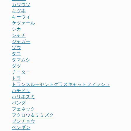
カワウソ
キツネ
キーウィ
ケツァール
シカ
シャチ
ジャガー
ゾウ
タコ
タマムシ
ダツ
チーター
トラ
トランスルーセントグラスキャットフィッシュ
ハチドリ
ハリネズミ
パンダ
フェネック
フクロウ＆ミミズク
ブンチョウ
ペンギン