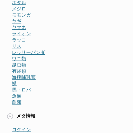
ホタル
メジロ
モモンガ
ヤギ
ヤマネ
ライオン
ラッコ
リス
レッサーパンダ
ワニ類
昆虫類
有袋類
海棲哺乳類
蝶
馬・ロバ
魚類
鳥類
メタ情報
ログイン