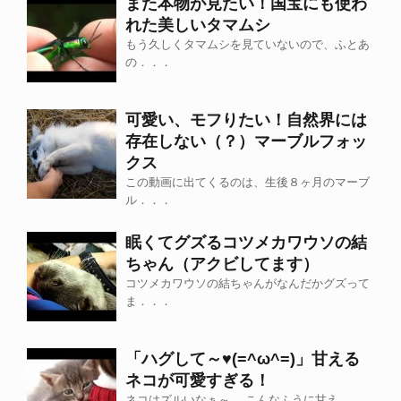
また本物が見たい！国宝にも使わ
れた美しいタマムシ
もう久しくタマムシを見ていないので、ふとあ
の．．．
可愛い、モフりたい！自然界には
存在しない（？）マーブルフォッ
クス
この動画に出てくるのは、生後８ヶ月のマーブ
ル．．．
眠くてグズるコツメカワウソの結
ちゃん（アクビしてます）
コツメカワウソの結ちゃんがなんだかグズって
ま．．．
「ハグして～♥(=^ω^=)」甘える
ネコが可愛すぎる！
ネコはズルいなぁ～。 こんなふうに甘え．．．