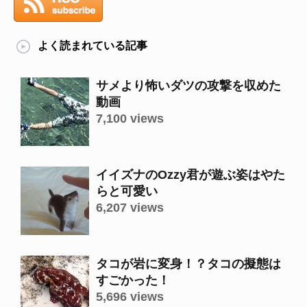
よく読まれている記事
サメより怖いダツの攻撃を収めた
動画
7,100 views
イイズナのOzzy君が遊ぶ姿はやた
らと可愛い
6,207 views
タコが岩に変身！？タコの擬態は
すごかった！
5,696 views