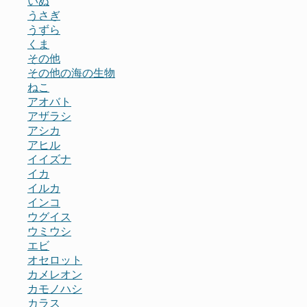
いぬ
うさぎ
うずら
くま
その他
その他の海の生物
ねこ
アオバト
アザラシ
アシカ
アヒル
イイズナ
イカ
イルカ
インコ
ウグイス
ウミウシ
エビ
オセロット
カメレオン
カモノハシ
カラス