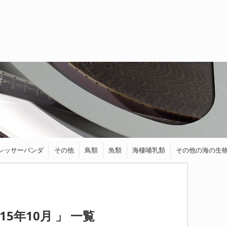
レッサーパンダ
その他
鳥類
魚類
海棲哺乳類
その他の海の生
トラ
ライオン
ジャガー
チーター
オセロット
ゾウ
くま
キツネ
フェネック
馬・ロバ
シカ
ヤギ
カワウソ
イイズナ
クアッカワラビー
リス
モモンガ
ハリネズミ
ヤマネ
ねずみ・モルモット
ワニ類
カメレオン
カモノハシ
アオバト
アヒル
インコ
ウグイス
うずら
キーウィ
ケツァール
ハチドリ
フクロウ＆ミミ
ブンチョウ
ペンギン
メジロ
ダツ
トランスルーセ
アザラシ
アシカ
イルカ
シャチ
ラッコ
イカ
ウミウシ
エビ
カニ
タコ
等
ズク
ントグラスキャ
ットフィッシュ
5年10月 」 一覧