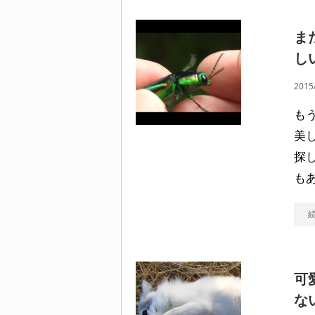
ま
し
2015
も
美
探
も
可
な