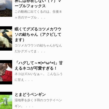
界には存在しない（？）マ
ーブルフォックス
この動画に出てくるのは、生後８
ヶ月のマーブル．．．
眠くてグズるコツメカワウ
ソの結ちゃん（アクビして
ます）
コツメカワウソの結ちゃんがなん
だかグズってま．．．
「ハグして～♥(=^ω^=)」甘
えるネコが可愛すぎる！
ネコはズルいなぁ～。 こんなふう
に甘え．．．
とまどうペンギン
湿地帯を歩く３羽のコウテイペン
ギン。 ．．．