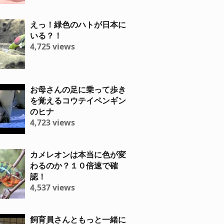
えっ！緑色のハトが日本に
いる？！
4,725 views
お母さんの足に乗って歩き
を覚えるコウテイペンギン
のヒナ
4,723 views
カメレオンは本当に色が変
わるのか？１０倍速で確
認！
4,537 views
飼育員さんともっと一緒に