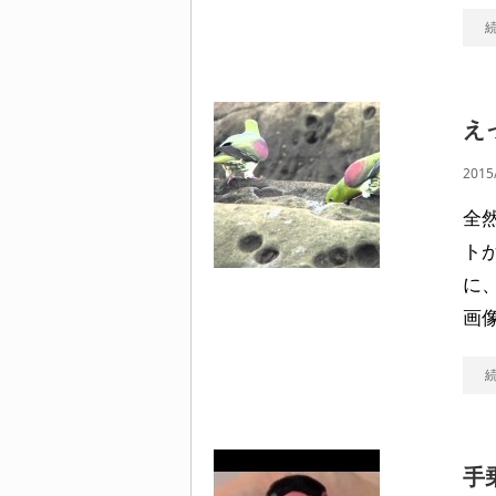
え
2015
全
ト
に
画
手