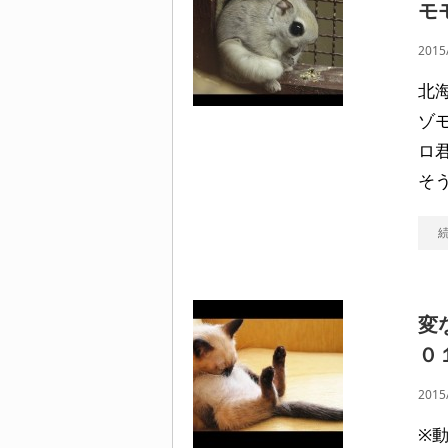
モ
2015
北
ゾ
ロ
そ
変
０
2015
※