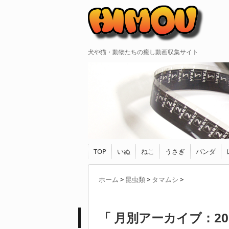
犬や猫・動物たちの癒し動画収集サイト
TOP
いぬ
ねこ
うさぎ
パンダ
ホーム
>
昆虫類
>
タマムシ
>
「 月別アーカイブ：201