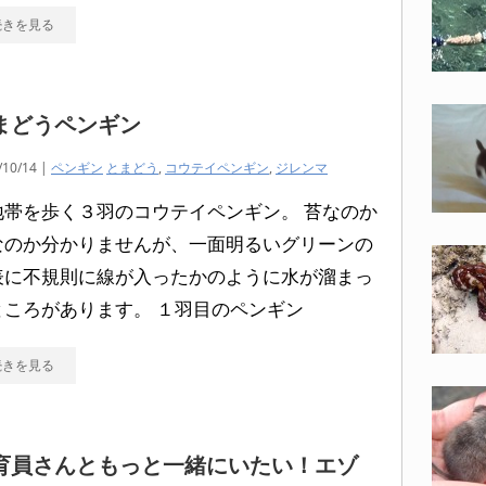
続きを見る
まどうペンギン
/10/14 |
ペンギン
とまどう
,
コウテイペンギン
,
ジレンマ
地帯を歩く３羽のコウテイペンギン。 苔なのか
なのか分かりませんが、一面明るいグリーンの
表に不規則に線が入ったかのように水が溜まっ
ところがあります。 １羽目のペンギン
続きを見る
育員さんともっと一緒にいたい！エゾ