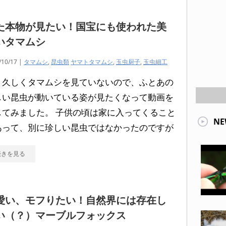
た本物が見たい！国宝にも使われた美
いタマムシ
/10/17 |
タマムシ
,
昆虫類
ヤマトタマムシ
,
玉虫厨子
,
玉虫細工
う久しくタマムシを見ていないので、ふとあの
しい昆虫が動いている姿が見たくなって動画を
してみました。 子供の頃は家に入ってくること
NE
あって、別に珍しい昆虫ではなかったのですが
続きを見る
愛い、モフりたい！自然界には存在し
い（？）マーブルフォックス