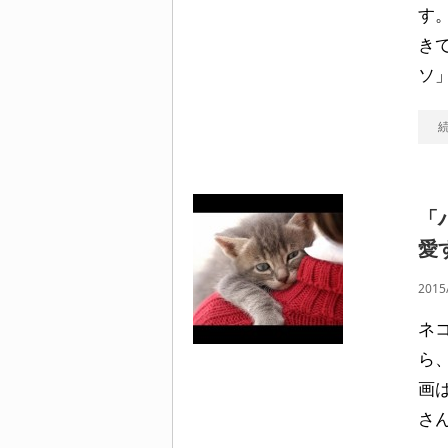
す
き
ソ
「
愛
2015
ネ
ら
画
さ