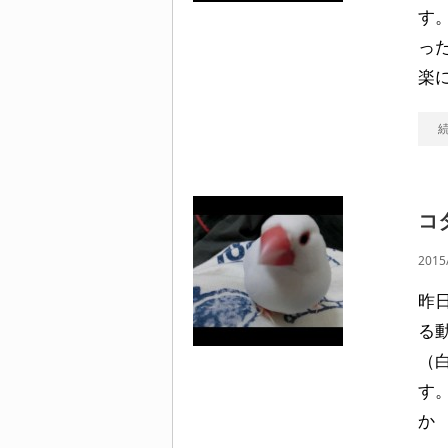
す
っ
楽
コ
2015
昨
る
（
す
か