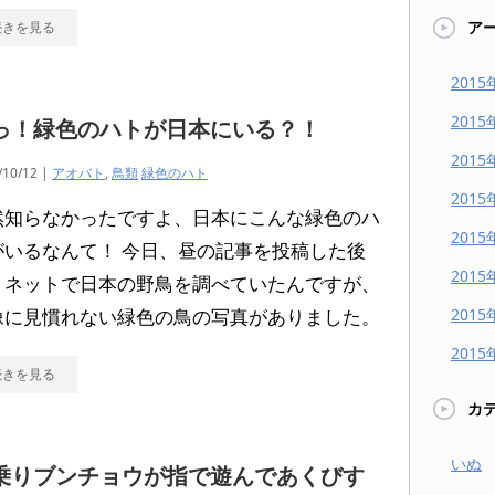
ア
続きを見る
2015
2015
っ！緑色のハトが日本にいる？！
2015
/10/12 |
アオバト
,
鳥類
緑色のハト
2015
然知らなかったですよ、日本にこんな緑色のハ
2015
がいるなんて！ 今日、昼の記事を投稿した後
2015
、ネットで日本の野鳥を調べていたんですが、
像に見慣れない緑色の鳥の写真がありました。
2015
2015
続きを見る
カ
いぬ
乗りブンチョウが指で遊んであくびす