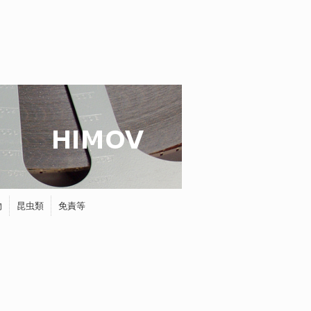
物
昆虫類
免責等
蝶
タマムシ
ホタル