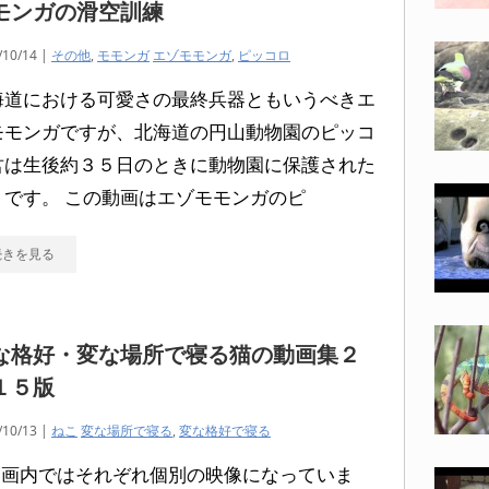
モンガの滑空訓練
/10/14 |
その他
,
モモンガ
エゾモモンガ
,
ピッコロ
海道における可愛さの最終兵器ともいうべきエ
モモンガですが、北海道の円山動物園のピッコ
君は生後約３５日のときに動物園に保護された
うです。 この動画はエゾモモンガのピ
続きを見る
な格好・変な場所で寝る猫の動画集２
１５版
/10/13 |
ねこ
変な場所で寝る
,
変な格好で寝る
動画内ではそれぞれ個別の映像になっていま