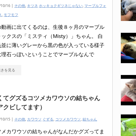
/10/16 |
その他
,
キツネ
ホッキョクギツネじゃない
,
マーブルフォ
ス
,
モフモフ
の動画に出てくるのは、生後８ヶ月のマーブル
ックスの「ミスティ（Misty）」ちゃん。 白
毛並に薄いグレーから黒の色が入っている様子
大理石っぽいということでマーブルなんで
続きを見る
くてグズるコツメカワウソの結ちゃん
アクビしてます）
/10/15 |
その他
,
カワウソ
ぐずる
,
コツメカワウソ
,
結ちゃん
ツメカワウソの結ちゃんがなんだかグズってま