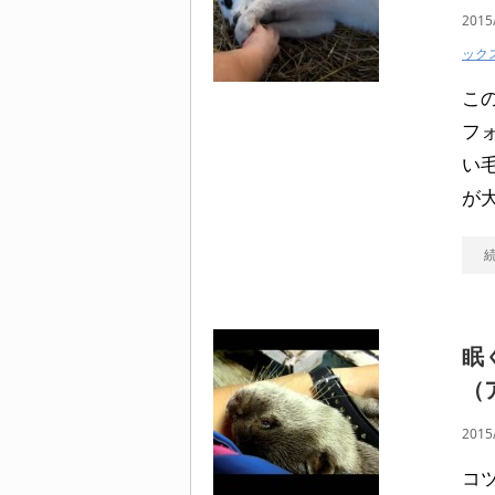
2015
ック
こ
フォ
い
が
眠
（
2015
コ