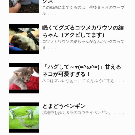
クス
この動画に出てくるのは、生後８ヶ月のマーブ
ル．．．
眠くてグズるコツメカワウソの結
ちゃん（アクビしてます）
コツメカワウソの結ちゃんがなんだかグズって
ま．．．
「ハグして～♥(=^ω^=)」甘える
ネコが可愛すぎる！
ネコはズルいなぁ～。 こんなふうに甘え．．．
とまどうペンギン
湿地帯を歩く３羽のコウテイペンギン。 ．．．