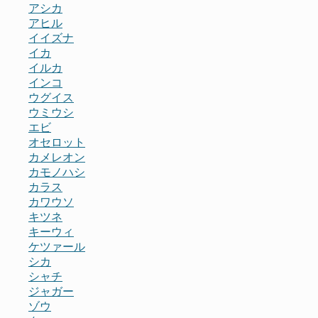
アシカ
アヒル
イイズナ
イカ
イルカ
インコ
ウグイス
ウミウシ
エビ
オセロット
カメレオン
カモノハシ
カラス
カワウソ
キツネ
キーウィ
ケツァール
シカ
シャチ
ジャガー
ゾウ