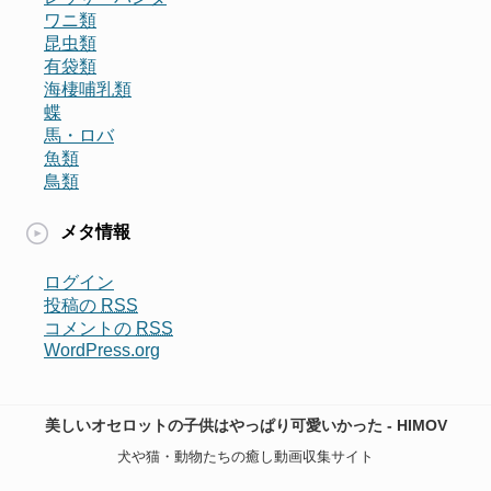
ワニ類
昆虫類
有袋類
海棲哺乳類
蝶
馬・ロバ
魚類
鳥類
メタ情報
ログイン
投稿の
RSS
コメントの
RSS
WordPress.org
美しいオセロットの子供はやっぱり可愛いかった - HIMOV
犬や猫・動物たちの癒し動画収集サイト