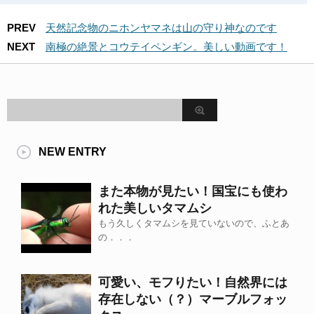
PREV
天然記念物のニホンヤマネは山の守り神なのです
NEXT
南極の絶景とコウテイペンギン。美しい動画です！
NEW ENTRY
また本物が見たい！国宝にも使わ
れた美しいタマムシ
もう久しくタマムシを見ていないので、ふとあ
の．．．
可愛い、モフりたい！自然界には
存在しない（？）マーブルフォッ