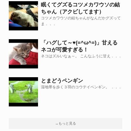
眠くてグズるコツメカワウソの結
ちゃん（アクビしてます）
コツメカワウソの結ちゃんがなんだかグズって
ま．．．
「ハグして～♥(=^ω^=)」甘える
ネコが可愛すぎる！
ネコはズルいなぁ～。 こんなふうに甘え．．．
とまどうペンギン
湿地帯を歩く３羽のコウテイペンギン。 ．．．
→もっと見る