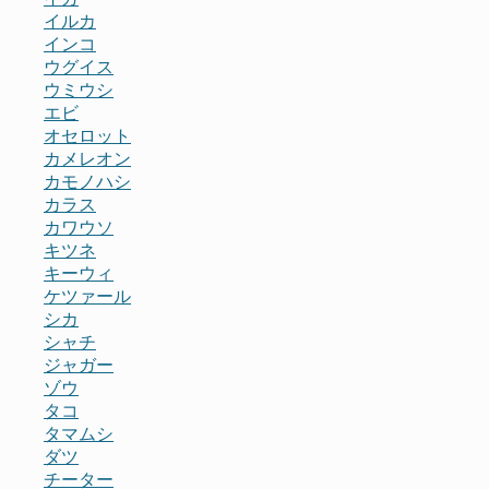
イルカ
インコ
ウグイス
ウミウシ
エビ
オセロット
カメレオン
カモノハシ
カラス
カワウソ
キツネ
キーウィ
ケツァール
シカ
シャチ
ジャガー
ゾウ
タコ
タマムシ
ダツ
チーター