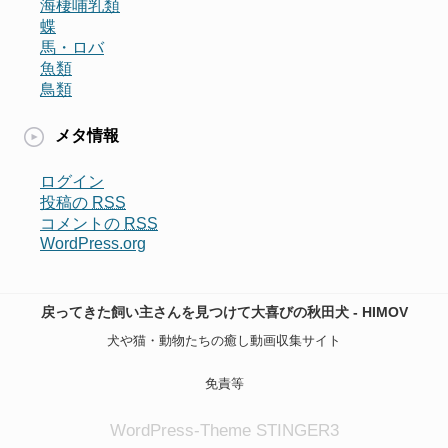
海棲哺乳類
蝶
馬・ロバ
魚類
鳥類
メタ情報
ログイン
投稿の
RSS
コメントの
RSS
WordPress.org
戻ってきた飼い主さんを見つけて大喜びの秋田犬 - HIMOV
犬や猫・動物たちの癒し動画収集サイト
免責等
WordPress-Theme STINGER3