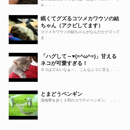
ル．．．
眠くてグズるコツメカワウソの結
ちゃん（アクビしてます）
コツメカワウソの結ちゃんがなんだかグズって
ま．．．
「ハグして～♥(=^ω^=)」甘える
ネコが可愛すぎる！
ネコはズルいなぁ～。 こんなふうに甘え．．．
とまどうペンギン
湿地帯を歩く３羽のコウテイペンギン。 ．．．