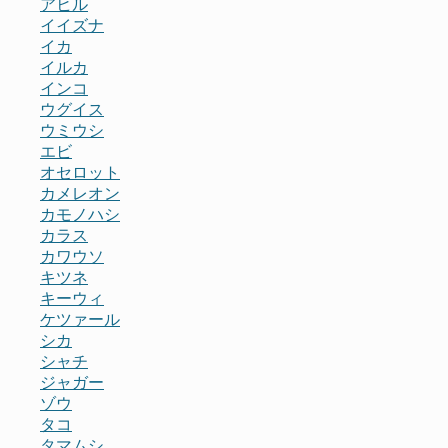
アヒル
イイズナ
イカ
イルカ
インコ
ウグイス
ウミウシ
エビ
オセロット
カメレオン
カモノハシ
カラス
カワウソ
キツネ
キーウィ
ケツァール
シカ
シャチ
ジャガー
ゾウ
タコ
タマムシ