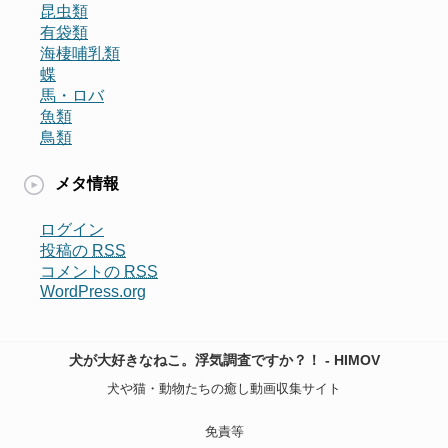
昆虫類
有袋類
海棲哺乳類
蝶
馬・ロバ
魚類
鳥類
メタ情報
ログイン
投稿の
RSS
コメントの
RSS
WordPress.org
犬が大好きなねこ。浮気調査ですか？！ - HIMOV
犬や猫・動物たちの癒し動画収集サイト
免責等