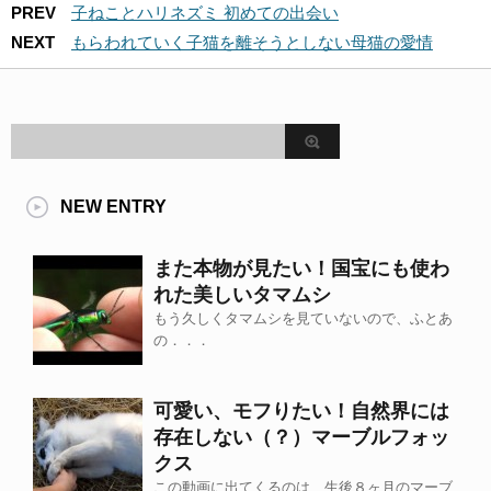
PREV
子ねことハリネズミ 初めての出会い
NEXT
もらわれていく子猫を離そうとしない母猫の愛情
NEW ENTRY
また本物が見たい！国宝にも使わ
れた美しいタマムシ
もう久しくタマムシを見ていないので、ふとあ
の．．．
可愛い、モフりたい！自然界には
存在しない（？）マーブルフォッ
クス
この動画に出てくるのは、生後８ヶ月のマーブ