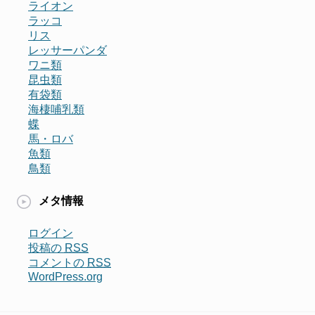
ライオン
ラッコ
リス
レッサーパンダ
ワニ類
昆虫類
有袋類
海棲哺乳類
蝶
馬・ロバ
魚類
鳥類
メタ情報
ログイン
投稿の
RSS
コメントの
RSS
WordPress.org