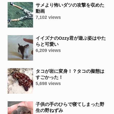
サメより怖いダツの攻撃を収めた
動画
7,102 views
イイズナのOzzy君が遊ぶ姿はやた
らと可愛い
6,209 views
タコが岩に変身！？タコの擬態は
すごかった！
5,698 views
子供の手のひらで寝てしまった野
生の野ねずみ