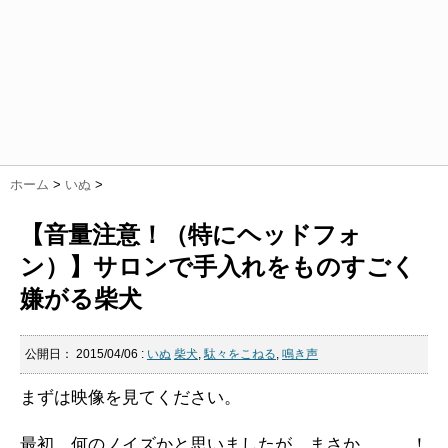
ホーム
>
いぬ
>
【音量注意！（特にヘッドフォ
ン）】サロンで手入れをものすごく
嫌がる柴犬
公開日：
2015/04/06
:
いぬ
柴犬
,
駄々をこねる
,
鳴き声
まずは映像を見てください。
最初、何のノイズかと思いましたが、まさか．．．！