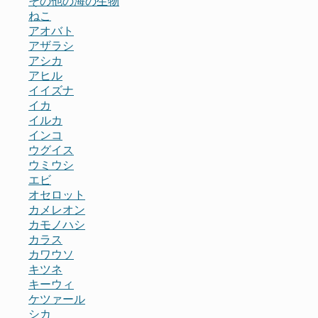
その他の海の生物
ねこ
アオバト
アザラシ
アシカ
アヒル
イイズナ
イカ
イルカ
インコ
ウグイス
ウミウシ
エビ
オセロット
カメレオン
カモノハシ
カラス
カワウソ
キツネ
キーウィ
ケツァール
シカ