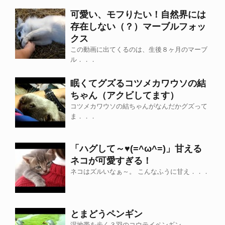
可愛い、モフりたい！自然界には
存在しない（？）マーブルフォッ
クス
この動画に出てくるのは、生後８ヶ月のマーブ
ル．．．
眠くてグズるコツメカワウソの結
ちゃん（アクビしてます）
コツメカワウソの結ちゃんがなんだかグズって
ま．．．
「ハグして～♥(=^ω^=)」甘える
ネコが可愛すぎる！
ネコはズルいなぁ～。 こんなふうに甘え．．．
とまどうペンギン
湿地帯を歩く３羽のコウテイペンギン。 ．．．