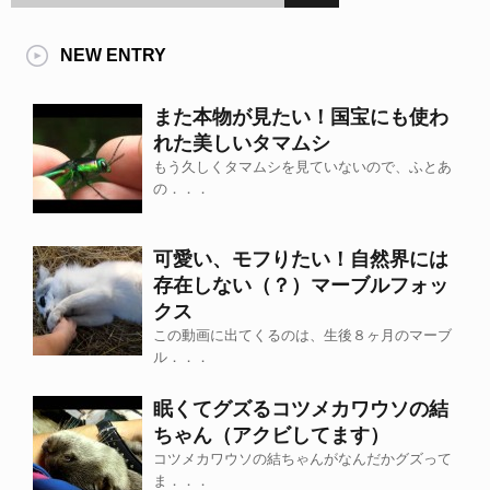
NEW ENTRY
また本物が見たい！国宝にも使わ
れた美しいタマムシ
もう久しくタマムシを見ていないので、ふとあ
の．．．
可愛い、モフりたい！自然界には
存在しない（？）マーブルフォッ
クス
この動画に出てくるのは、生後８ヶ月のマーブ
ル．．．
眠くてグズるコツメカワウソの結
ちゃん（アクビしてます）
コツメカワウソの結ちゃんがなんだかグズって
ま．．．