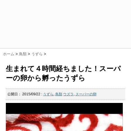
ホーム
>
鳥類
>
うずら
>
生まれて４時間経ちました！スーパ
ーの卵から孵ったうずら
公開日：
2015/09/22
:
うずら
,
鳥類
ウズラ
,
スーパーの卵