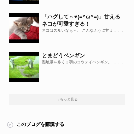
「ハグして～♥(=^ω^=)」甘える
ネコが可愛すぎる！
ネコはズルいなぁ～。 こんなふうに甘え．．．
とまどうペンギン
湿地帯を歩く３羽のコウテイペンギン。 ．．．
→もっと見る
このブログを購読する