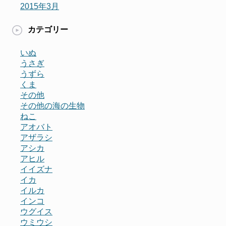
2015年3月
カテゴリー
いぬ
うさぎ
うずら
くま
その他
その他の海の生物
ねこ
アオバト
アザラシ
アシカ
アヒル
イイズナ
イカ
イルカ
インコ
ウグイス
ウミウシ