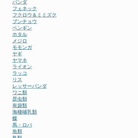
パンダ
フェネック
フクロウ＆ミミズク
ブンチョウ
ペンギン
ホタル
メジロ
モモンガ
ヤギ
ヤマネ
ライオン
ラッコ
リス
レッサーパンダ
ワニ類
昆虫類
有袋類
海棲哺乳類
蝶
馬・ロバ
魚類
鳥類