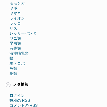
モモンガ
ヤギ
ヤマネ
ライオン
ラッコ
リス
レッサーパンダ
ワニ類
昆虫類
有袋類
海棲哺乳類
蝶
馬・ロバ
魚類
鳥類
メタ情報
ログイン
投稿の
RSS
コメントの
RSS