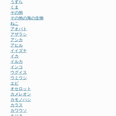
うずら
くま
その他
その他の海の生物
ねこ
アオバト
アザラシ
アシカ
アヒル
イイズナ
イカ
イルカ
インコ
ウグイス
ウミウシ
エビ
オセロット
カメレオン
カモノハシ
カラス
カワウソ
キツネ