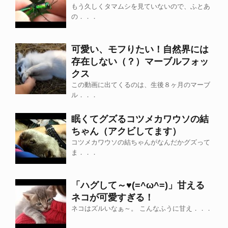
もう久しくタマムシを見ていないので、ふとあ
の．．．
可愛い、モフりたい！自然界には
存在しない（？）マーブルフォッ
クス
この動画に出てくるのは、生後８ヶ月のマーブ
ル．．．
眠くてグズるコツメカワウソの結
ちゃん（アクビしてます）
コツメカワウソの結ちゃんがなんだかグズって
ま．．．
「ハグして～♥(=^ω^=)」甘える
ネコが可愛すぎる！
ネコはズルいなぁ～。 こんなふうに甘え．．．