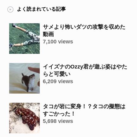
よく読まれている記事
サメより怖いダツの攻撃を収めた
動画
7,100 views
イイズナのOzzy君が遊ぶ姿はやた
らと可愛い
6,209 views
タコが岩に変身！？タコの擬態は
すごかった！
5,698 views