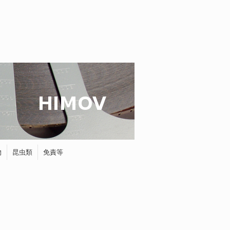
物
昆虫類
免責等
蝶
タマムシ
ホタル