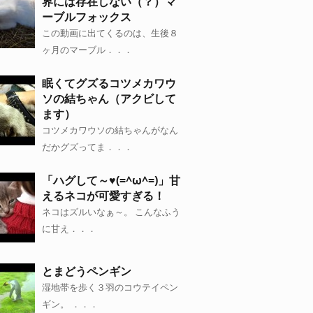
界には存在しない（？）マ
ーブルフォックス
この動画に出てくるのは、生後８
ヶ月のマーブル．．．
眠くてグズるコツメカワウ
ソの結ちゃん（アクビして
ます）
コツメカワウソの結ちゃんがなん
だかグズってま．．．
「ハグして～♥(=^ω^=)」甘
えるネコが可愛すぎる！
ネコはズルいなぁ～。 こんなふう
に甘え．．．
とまどうペンギン
湿地帯を歩く３羽のコウテイペン
ギン。 ．．．