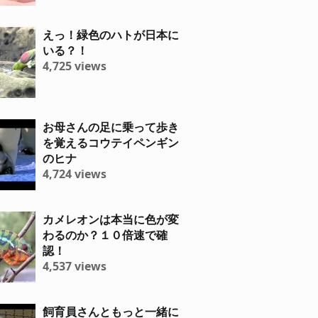
えっ！緑色のハトが日本に
いる？！
4,725 views
お母さんの足に乗って歩き
を覚えるコウテイペンギン
のヒナ
4,724 views
カメレオンは本当に色が変
わるのか？１０倍速で確
認！
4,537 views
飼育員さんともっと一緒に