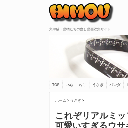
犬や猫・動物たちの癒し動画収集サイト
TOP
いぬ
ねこ
うさぎ
パンダ
ホーム
>
うさぎ
>
これぞリアルミッ
可愛いすぎるウサ