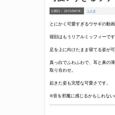
公開日：
2015/04/18
:
うさぎ
とにかく可愛すぎるウサギの動画
寝顔はもうリアルミッフィーです
足を上に向けたまま寝てる姿が
真っ白でふわふわで、耳と鼻の薄
取り合わせ。
起きた姿も完璧な可愛さです。
※音を邪魔に感じるかもしれない