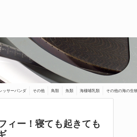
レッサーパンダ
その他
鳥類
魚類
海棲哺乳類
その他の海の生
トラ
ライオン
ジャガー
チーター
オセロット
ゾウ
くま
キツネ
フェネック
馬・ロバ
シカ
ヤギ
カワウソ
イイズナ
クアッカワラビー
リス
モモンガ
ハリネズミ
ヤマネ
ねずみ・モルモット
ワニ類
カメレオン
カモノハシ
アオバト
アヒル
インコ
ウグイス
うずら
キーウィ
ケツァール
ハチドリ
フクロウ＆ミミ
ブンチョウ
ペンギン
メジロ
ダツ
トランスルーセ
アザラシ
アシカ
イルカ
シャチ
ラッコ
イカ
ウミウシ
エビ
カニ
タコ
等
ズク
ントグラスキャ
ットフィッシュ
フィー！寝ても起きても
ギ