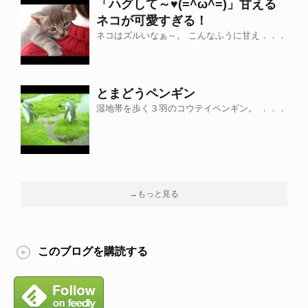
「ハグして～♥(=^ω^=)」甘える
ネコが可愛すぎる！
ネコはズルいなぁ～。 こんなふうに甘え．．．
とまどうペンギン
湿地帯を歩く３羽のコウテイペンギン。 ．．．
→もっと見る
このブログを購読する