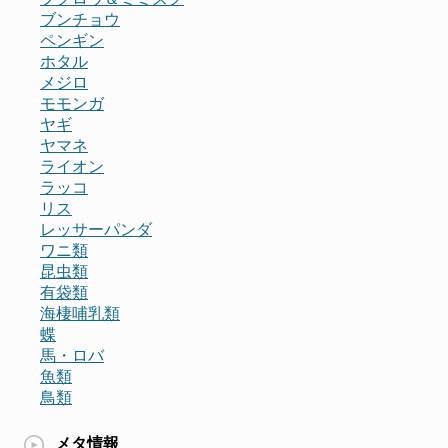
ブンチョウ
ペンギン
ホタル
メジロ
モモンガ
ヤギ
ヤマネ
ライオン
ラッコ
リス
レッサーパンダ
ワニ類
昆虫類
有袋類
海棲哺乳類
蝶
馬・ロバ
魚類
鳥類
メタ情報