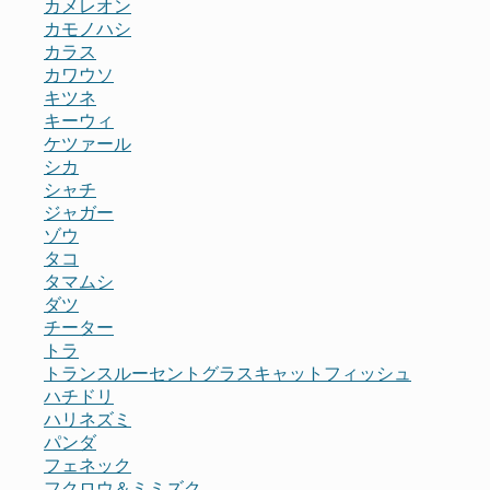
カメレオン
カモノハシ
カラス
カワウソ
キツネ
キーウィ
ケツァール
シカ
シャチ
ジャガー
ゾウ
タコ
タマムシ
ダツ
チーター
トラ
トランスルーセントグラスキャットフィッシュ
ハチドリ
ハリネズミ
パンダ
フェネック
フクロウ＆ミミズク