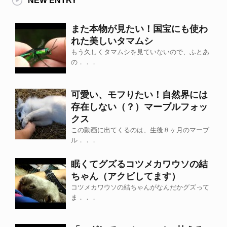
NEW ENTRY
また本物が見たい！国宝にも使わ
れた美しいタマムシ
もう久しくタマムシを見ていないので、ふとあ
の．．．
可愛い、モフりたい！自然界には
存在しない（？）マーブルフォッ
クス
この動画に出てくるのは、生後８ヶ月のマーブ
ル．．．
眠くてグズるコツメカワウソの結
ちゃん（アクビしてます）
コツメカワウソの結ちゃんがなんだかグズって
ま．．．