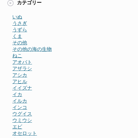
カテゴリー
いぬ
うさぎ
うずら
くま
その他
その他の海の生物
ねこ
アオバト
アザラシ
アシカ
アヒル
イイズナ
イカ
イルカ
インコ
ウグイス
ウミウシ
エビ
オセロット