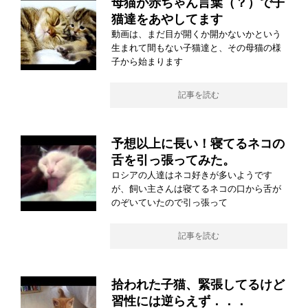
母猫が赤ちゃん言葉（？）で子
猫達をあやしてます
動画は、まだ目が開くか開かないかという
生まれて間もない子猫達と、その母猫の様
子から始まります
記事を読む
予想以上に長い！寝てるネコの
舌を引っ張ってみた。
ロシアの人達はネコ好きが多いようです
が、飼い主さんは寝てるネコの口から舌が
のぞいていたので引っ張って
記事を読む
拾われた子猫、緊張してるけど
習性には逆らえず．．．