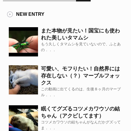
NEW ENTRY
また本物が見たい！国宝にも使わ
れた美しいタマムシ
もう久しくタマムシを見ていないので、ふとあ
の．．．
可愛い、モフりたい！自然界には
存在しない（？）マーブルフォッ
クス
この動画に出てくるのは、生後８ヶ月のマーブ
ル．．．
眠くてグズるコツメカワウソの結
ちゃん（アクビしてます）
コツメカワウソの結ちゃんがなんだかグズって
ま．．．