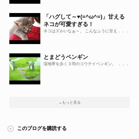
「ハグして～♥(=^ω^=)」甘える
ネコが可愛すぎる！
ネコはズルいなぁ～。 こんなふうに甘え．．．
とまどうペンギン
湿地帯を歩く３羽のコウテイペンギン。 ．．．
→もっと見る
このブログを購読する