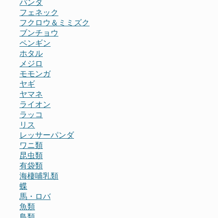
パンダ
フェネック
フクロウ＆ミミズク
ブンチョウ
ペンギン
ホタル
メジロ
モモンガ
ヤギ
ヤマネ
ライオン
ラッコ
リス
レッサーパンダ
ワニ類
昆虫類
有袋類
海棲哺乳類
蝶
馬・ロバ
魚類
鳥類