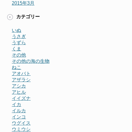
2015年3月
カテゴリー
いぬ
うさぎ
うずら
くま
その他
その他の海の生物
ねこ
アオバト
アザラシ
アシカ
アヒル
イイズナ
イカ
イルカ
インコ
ウグイス
ウミウシ