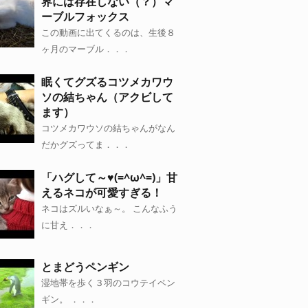
界には存在しない（？）マ
ーブルフォックス
この動画に出てくるのは、生後８
ヶ月のマーブル．．．
眠くてグズるコツメカワウ
ソの結ちゃん（アクビして
ます）
コツメカワウソの結ちゃんがなん
だかグズってま．．．
「ハグして～♥(=^ω^=)」甘
えるネコが可愛すぎる！
ネコはズルいなぁ～。 こんなふう
に甘え．．．
とまどうペンギン
湿地帯を歩く３羽のコウテイペン
ギン。 ．．．