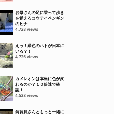
お母さんの足に乗って歩き
を覚えるコウテイペンギン
のヒナ
4,728 views
えっ！緑色のハトが日本に
いる？！
4,726 views
カメレオンは本当に色が変
わるのか？１０倍速で確
認！
4,538 views
飼育員さんともっと一緒に