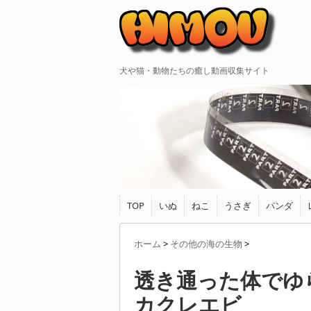
犬や猫・動物たちの癒し動画収集サイト
TOP
いぬ
ねこ
うさぎ
パンダ
ホーム
>
その他の海の生物
>
透き通った体でゆ
カクレエビ