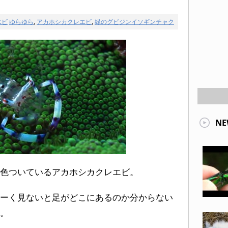
エビ
ゆらゆら
,
アカホシカクレエビ
,
緑のグビジンイソギンチャク
NE
色ついているアカホシカクレエビ。
ーく見ないと足がどこにあるのか分からない
。