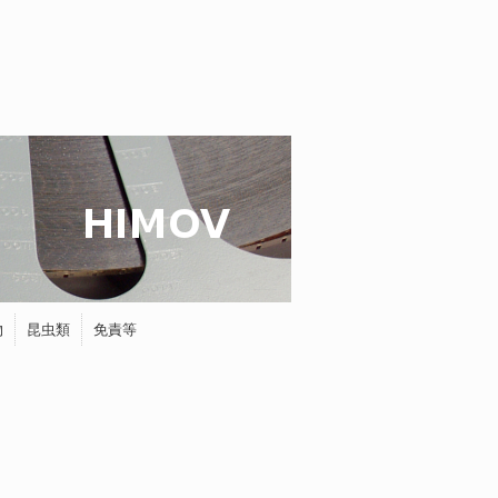
物
昆虫類
免責等
蝶
タマムシ
ホタル