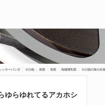
レッサーパンダ
その他
鳥類
魚類
海棲哺乳類
その他の海の生
トラ
ライオン
ジャガー
チーター
オセロット
ゾウ
くま
キツネ
フェネック
馬・ロバ
シカ
ヤギ
カワウソ
イイズナ
クアッカワラビー
リス
モモンガ
ハリネズミ
ヤマネ
ねずみ・モルモット
ワニ類
カメレオン
カモノハシ
アオバト
アヒル
インコ
ウグイス
うずら
キーウィ
ケツァール
ハチドリ
フクロウ＆ミミ
ブンチョウ
ペンギン
メジロ
ダツ
トランスルーセ
アザラシ
アシカ
イルカ
シャチ
ラッコ
イカ
ウミウシ
エビ
カニ
タコ
等
ズク
ントグラスキャ
ットフィッシュ
らゆらゆれてるアカホシ