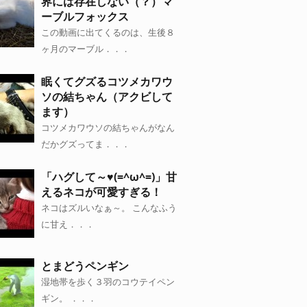
界には存在しない（？）マ
ーブルフォックス
この動画に出てくるのは、生後８
ヶ月のマーブル．．．
眠くてグズるコツメカワウ
ソの結ちゃん（アクビして
ます）
コツメカワウソの結ちゃんがなん
だかグズってま．．．
「ハグして～♥(=^ω^=)」甘
えるネコが可愛すぎる！
ネコはズルいなぁ～。 こんなふう
に甘え．．．
とまどうペンギン
湿地帯を歩く３羽のコウテイペン
ギン。 ．．．