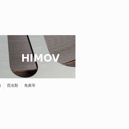
物
昆虫類
免責等
蝶
タマムシ
ホタル