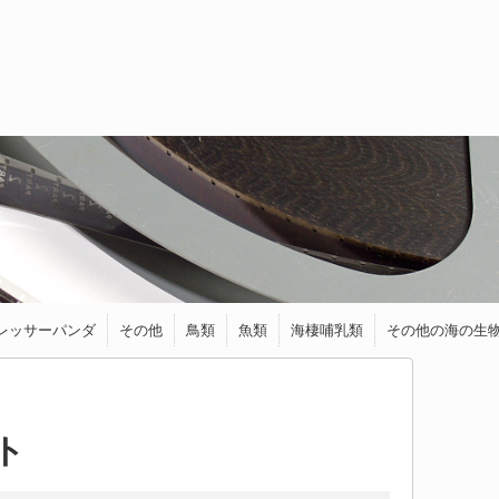
レッサーパンダ
その他
鳥類
魚類
海棲哺乳類
その他の海の生
トラ
ライオン
ジャガー
チーター
オセロット
ゾウ
くま
キツネ
フェネック
馬・ロバ
シカ
ヤギ
カワウソ
イイズナ
クアッカワラビー
リス
モモンガ
ハリネズミ
ヤマネ
ねずみ・モルモット
ワニ類
カメレオン
カモノハシ
アオバト
アヒル
インコ
ウグイス
うずら
キーウィ
ケツァール
ハチドリ
フクロウ＆ミミ
ブンチョウ
ペンギン
メジロ
ダツ
トランスルーセ
アザラシ
アシカ
イルカ
シャチ
ラッコ
イカ
ウミウシ
エビ
カニ
タコ
等
ズク
ントグラスキャ
ットフィッシュ
ト