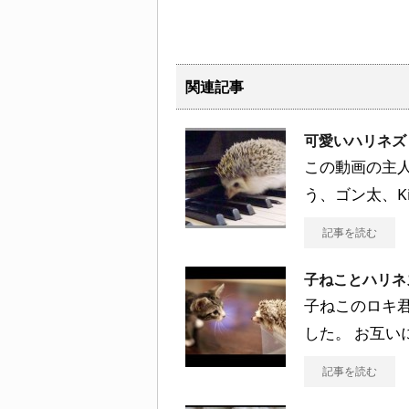
関連記事
可愛いハリネズ
この動画の主人公は
う、ゴン太、Ki
記事を読む
子ねことハリネ
子ねこのロキ
した。 お互い
記事を読む