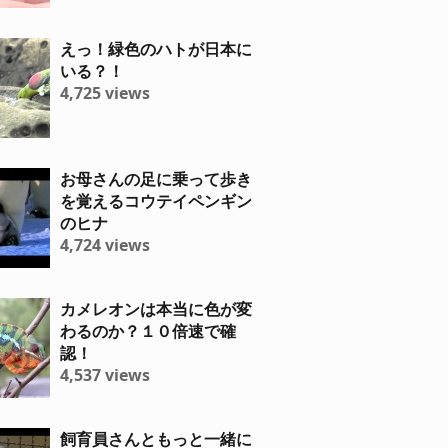
えっ！緑色のハトが日本に
いる？！
4,725 views
お母さんの足に乗って歩き
を覚えるコウテイペンギン
のヒナ
4,724 views
カメレオンは本当に色が変
わるのか？１０倍速で確
認！
4,537 views
飼育員さんともっと一緒に