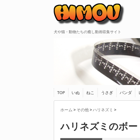
犬や猫・動物たちの癒し動画収集サイト
TOP
いぬ
ねこ
うさぎ
パンダ
ホーム
>
その他
>
ハリネズミ
>
ハリネズミのボー