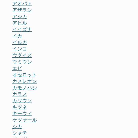
アオバト
アザラシ
アシカ
アヒル
イイズナ
イカ
イルカ
インコ
ウグイス
ウミウシ
エビ
オセロット
カメレオン
カモノハシ
カラス
カワウソ
キツネ
キーウィ
ケツァール
シカ
シャチ