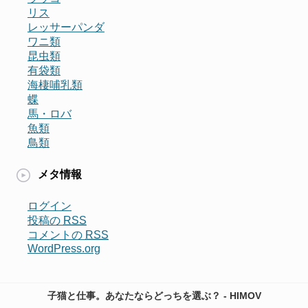
リス
レッサーパンダ
ワニ類
昆虫類
有袋類
海棲哺乳類
蝶
馬・ロバ
魚類
鳥類
メタ情報
ログイン
投稿の
RSS
コメントの
RSS
WordPress.org
子猫と仕事。あなたならどっちを選ぶ？ - HIMOV