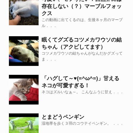
存在しない（？）マーブルフォッ
クス
この動画に出てくるのは、生後８ヶ月のマーブ
ル．．．
眠くてグズるコツメカワウソの結
ちゃん（アクビしてます）
コツメカワウソの結ちゃんがなんだかグズって
ま．．．
「ハグして～♥(=^ω^=)」甘える
ネコが可愛すぎる！
ネコはズルいなぁ～。 こんなふうに甘え．．．
とまどうペンギン
湿地帯を歩く３羽のコウテイペンギン。 ．．．